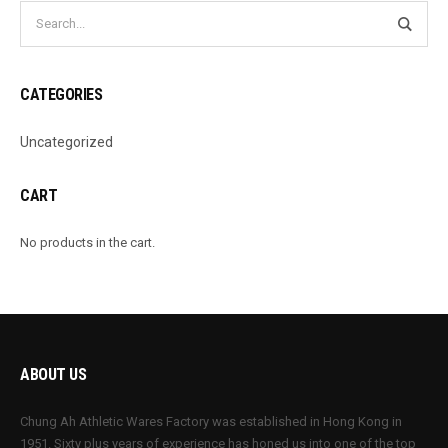
CATEGORIES
Uncategorized
CART
No products in the cart.
ABOUT US
Chung Ah Athletic Wares Factory was established in Hong Kong in
1951. Sixty plus years of experience has honed us into one of the top