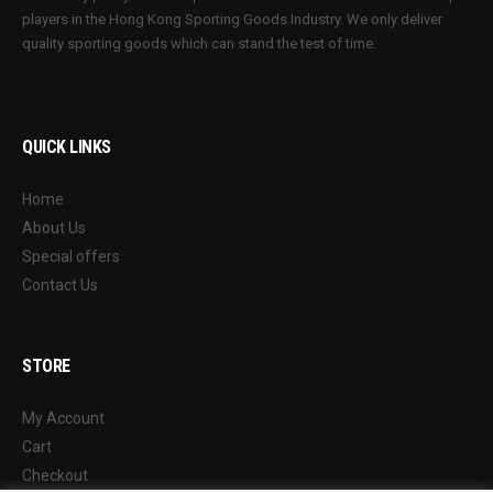
players in the Hong Kong Sporting Goods Industry. We only deliver
quality sporting goods which can stand the test of time.
QUICK LINKS
Home
About Us
Special offers
Contact Us
STORE
My Account
Cart
Checkout